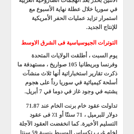
الاثنين بحذر بعد الهجمات الصاروخية الغربية
في سوريا خلال عطلة نهاية الأسبوع مع
استمرار تزايد عمليات الحفر الأمريكية
للإنتاج الجديد.
التوترات الجيوسياسية فى الشرق الاوسط
يوم السبت ، أطلقت الولايات المتحدة
وفرنسا وبريطانيا 105 صواريخ ، مستهدفة ما
ذكرت تقارير استخباراتية أنها ثلاث منشآت
أسلحة كيميائية في سوريا رداً على هجوم
يشتبه في وجود غاز في دوما في 7 أبريل.
تداولت عقود خام برنت الخام عند 71.87
دولار للبرميل ، 71 سنتًا أو 1٪ فى عقود
التسليم الأخيرة. كما انخفضت العقود الآجلة
لخام غرب تكساس الوسيط بنسبة 59 سنتا