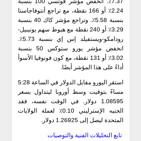
7.37٪. انخفض مؤشر فوتسي 100 بنسبة
2.24٪ أو 166 نقطة، مع تراجع أنتوفاجاستا
بنسبة 5.58٪. وتراجع مؤشر كاك 40 بنسبة
3.29٪ أو 240 نقطة مع هبوط سهم يونيبيل-
رودامكو-ويستفيلد إس إي بنسبة 5.73٪.
انخفض مؤشر يورو ستوكس 50 بنسبة
3.02٪ أو 131 نقطة، مع كون فونوفيا الأسوأ
أداءً على هذا المؤشر أيضًا.
استقر اليورو مقابل الدولار في الساعة 5:28
مساءً بتوقيت وسط أوروبا ليتداول بسعر
1.08595 دولار. في الوقت نفسه، فقد
الجنيه الإسترليني 0.10٪ لعملة الولايات
المتحدة ليصل إلى 1.26925 دولار.
تابع التحليلات الفنية والتوصيات