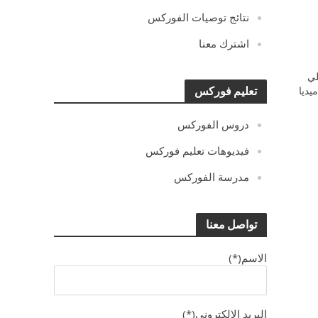
نتائج توصيات الفوركس
اشترك معنا
ي
يديا
تعليم فوركس
دروس الفوركس
فيديوهات تعليم فوركس
مدرسة الفوركس
تواصل معنا
الاسم(*)
البريد الالكترونى(*)