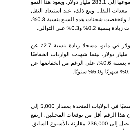
الطلبيات الجديدة على السلع المعمرة، ليصل مجموعها إلى 283.1 مليار دولار. ويعود هذا النمو
 بنسبة 0.5% في طلبيات معدات النقل. ومع ذلك، عند استبعاد النقل
.
وانخفضت شحنات هذه السلع بنسبة 0.3%،
 و0.3% على التوالي.
واتسع العجز التجاري للسلع إلى 100.6 مليار دولار في مايو، مسجلا زيادة بنسبة 2.7٪ عن
الشهر السابق. وانخفضت الصادرات بمقدار 4.6 مليار دولار، بينما شهدت الواردات انخفاضًا
بمقدار 2.0 مليار دولار. وارتفعت مخزونات الجملة بنسبة 0.6%، على الرغم من انخفاضها عن
انخفض عدد مطالبات البطالة الأولية المعدلة موسميًا في الولايات المتحدة بمقدار 5,000 إلى
ع المنتهي في 22 يونيو. وكان هذا الرقم أقل من توقعات المحللين. ارتفع
المتوسط ​​المتحرك لأربعة أسابيع بمقدار 3,000 ليصل إلى 236,000 مقارنة بالأسبوع السابق.