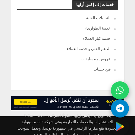
خدمات إف إكس أرابيا
التحليلات الفنية
خدمة الطوارىء
خدمة كبار العملاء
الدعم الفنى و خدمة العملاء
عروض و مسابقات
فتح حساب
يعد موقع إف إكس ارابيا مملوكًا لشركة FXCommission
للاستشارات والخدمات التجارية، وهي شركة ذات مسؤولية
محدودة يقع مقرها الرئيسي في جمهورية بولندا، وتعمل بموجب
ترخيص قانوني صادر عن السلطات المختصة.