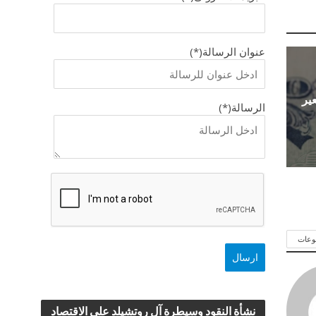
عنوان الرسالة(*)
عير
الرسالة(*)
وعات
نشأة النقود وسيطرة آل روتشيلد علي الاقتصاد