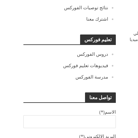
نتائج توصيات الفوركس
اشترك معنا
ي
يديا
تعليم فوركس
دروس الفوركس
فيديوهات تعليم فوركس
مدرسة الفوركس
تواصل معنا
الاسم(*)
البريد الالكترونى(*)