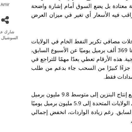
Amir
وعية معتادة بل يضع السوق أمام إشارة واضحة
 فيه الأسعار أي تغير في ميزان العرض
شارك عل
السوشيال م
لات مصافي تكرير النفط الخام في الولايات
المتحدة إلى 16.4 مليون برميل يوميًا بزيادة قدرها 369 ألف برميل يوميًا عن الأسبوع السابق،
 من طاقتها الإنتاجية. هذه الأرقام تعطي بعدًا مهمًا للتراجع في
ن جزءًا كبيرًا من السحب جاء بدعم من طلب
دادات فقط.
امتد التحسن أيضًا إلى جانب المنتجات، حيث ارتفع إنتاج البنزين إلى متوسط 9.8 مليون برميل
يوميًا، بينما صعد متوسط واردات النفط الخام إلى الولايات المتحدة إلى 5.9 مليون برميل يوميًا
ن الأسبوع السابق. رغم زيادة الواردات، انخفض إجمالي