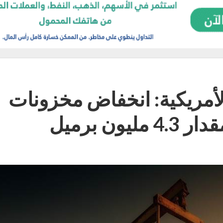
لأمريكية: انخفاض مخزونات
ون برميل