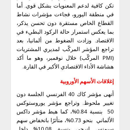
تكن كافية لدعم المعنويات بشكل قوي. أما
في منطقة اليورو، فجاءت مؤشرات نشاط
القطاع الخاص مستقرة دون تحسن يذكر،
بما يعكس استمرار حالة الركود البطيء في
الاقتصاد. وزادت الضغوط من ألمانيا، بعد
تراجع المؤشر المركّب لمديري المشتريات
(PMI المركّب) خلال نوفمبر، وهو ما أكد
هشاشة الأداء الاقتصادي الأكبر في القارة.
إغلاقات الأسهم الأوروبية
أنهى مؤشر كاك 40 الفرنسي الجلسة دون
تغيير ملحوظ. وتراجع مؤشر يوروستوكس
50 بنسبة 0.84%، كما هبط مؤشر داكس
الألماني بنحو 0.73%، متأثرًا بانخفاض سهم
سيمنس إنرجي بنسبة 10.08% داخل