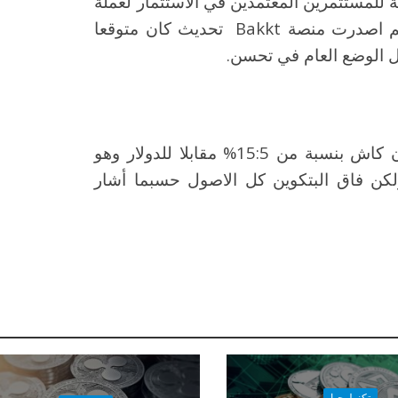
ر بادارة شركة Grayscale السامحة للمستثمرين المعتمدين في الاستثمار لعملة
البتكوين بسوق الاسهم والبالغة 1.7مليار دولار ثم اصدرت منصة Bakkt تحديث كان متوقعا
ل الوضع العام في تحسن.
شوهد ارتفاع في الايثيريوم واللايتكوين والبتكيون كاش بنسبة من 15:5% مقابلا للدولار وهو
لى دفعة قوية لمكاسب تصل 100% ولكن فاق البتكوين كل الاصول حسبما أشار
تكنولوجيا