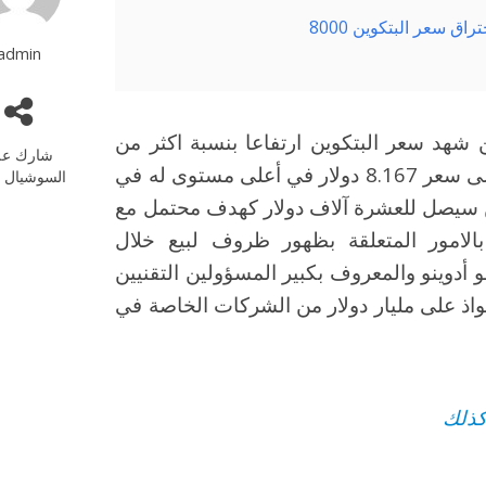
 سعر البتكوين 8000
admin
اليومين الماضيين شهد سعر البتكوين ارتفاعا بنسبة اكثر من
شارك عل
19% حيث سجل الارتفاع من سعر 6.863 ليصل إلى سعر 8.167 دولار في أعلى مستوى له في
السوشيال م
وين سيصل للعشرة آلاف دولار كهدف محتمل مع
الامور المتعلقة بظهور ظروف لبيع خلال
و أدوينو والمعروف بكبير المسؤولين التقنيين
اذ على مليار دولار من الشركات الخاصة في
كذلك