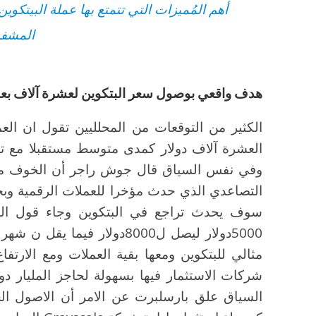
أهم المُميزات التي تتمتع بها عملة البيتكو
المشفر
هدف واقعي بوصول سعر البتكوين لعشرة آلاف بعد اخت
الكثير من التوقعات من المحلليين تقول ان الع
العشرة آلاف دولار كمدى متوسط مستقبلا مع 
وفي نفس السياق قال جوش راجر أن الخوف من
التصاعدي الذي حدث مؤخرا للعملات الرقمية و
سوف يحدث تراجع في البتكوين وجاء قول المت
5000دولار ليصل ل8000دولار ف
مثالي للبتكوين ومعها بقية العملات ومع الارت
شركات الاستثمار فيها بسهولة لحاجز المليار د