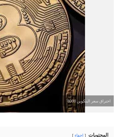
اختراق سعر البتكوين 8000
المحتويات
إخفاء