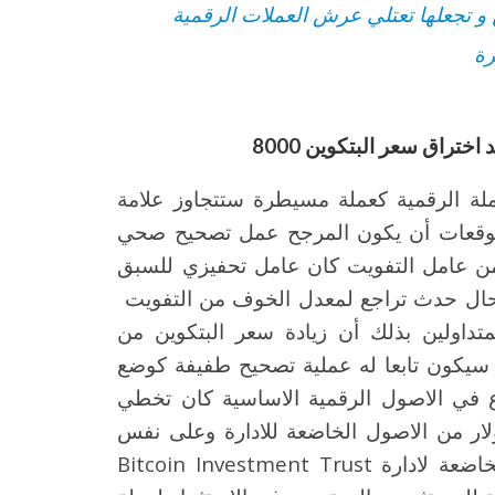
ين و تجعلها تعتلي عرش العملات الرقمية
ة
راق سعر البتكوين 8000
ملة الرقمية كعملة مسيطرة ستتجاوز علامة
توقعات أن يكون المرجح عمل تصحيح صحي
 عامل التفويت كان عامل تحفيزي للسبق
بحال حدث تراجع لمعدل الخوف من التفويت
داولين بذلك أن زيادة سعر البتكوين من
يما يقل ن شهر سيكون تابعا له عملية تصحيح طفيفة كوضع
فاع في الاصول الرقمية الاساسية كان تخطي
ولار من الاصول الخاضعة للادارة وعلى نفس
السياق علق بارسلبرت عن الامر أن الاصول الخاضعة لادارة Bitcoin Investment Trust