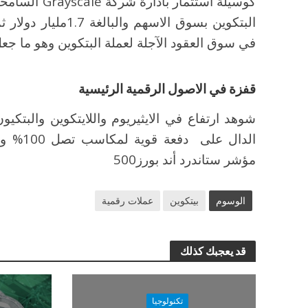
كوسيلة استثما
في سوق العقود الآجلة لعملة البتكوين وهو ما جع
قفزة في الاصول الرقمية الرئيسية
الدال ع
مؤشر ستاندرد أند بورز500
الوسوم
بيتكوين
عملات رقمية
قد يعجبك كذلك
تكنولوجيا