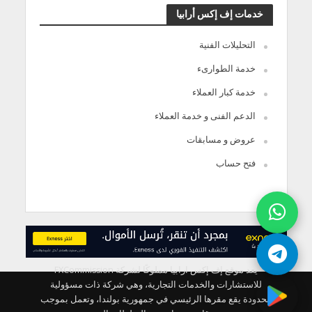
خدمات إف إكس أرابيا
التحليلات الفنية
خدمة الطوارىء
خدمة كبار العملاء
الدعم الفنى و خدمة العملاء
عروض و مسابقات
فتح حساب
يعد موقع إف إكس ارابيا مملوكًا لشركة FXCommission
للاستشارات والخدمات التجارية، وهي شركة ذات مسؤولية
محدودة يقع مقرها الرئيسي في جمهورية بولندا، وتعمل بموجب