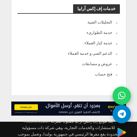
خدمات إف إكس أرابيا
التحليلات الفنية
خدمة الطوارىء
خدمة كبار العملاء
الدعم الفنى و خدمة العملاء
عروض و مسابقات
فتح حساب
يعد موقع إف إكس ارابيا مملوكًا لشركة FXCommission
للاستشارات والخدمات التجارية، وهي شركة ذات مسؤولية
محدودة يقع مقرها الرئيسي في جمهورية بولندا، وتعمل بموجب