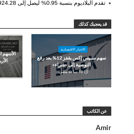
تقدم البلاديوم بنسبة 0.95% ليصل إلى 924.28 دولارًا للأوقية.
قد يعجبك كذلك
الاخبار الاقتصادية
الأسهم ا
سهم سبيس إكس يقفز 12% بعد رفع
الأرب
التوصية إلى «شراء»
18 ساعة مضى
عن الكاتب
Amir