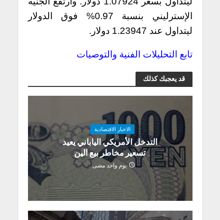
ليتداول بسعر 1.07924 دولار. وارتفع الجنيه
الإسترليني بنسبة 0.97% فوق الدولار
ليتداول عند 1.23947 دولار.
تابع التحليلات الفنية والتوصيات
قد يعجبك كذلك
الاخبار الاقتصادية
التدخل الأمريكي الياباني يعيد
تسعير مخاطر بيع الين
يوم واحد مضى