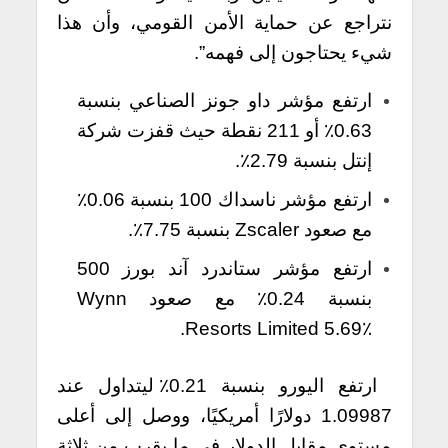
نتراجع عن حماية الأمن القومي، وأن هذا
شيء يحتاجون إلى فهمه”.
ارتفع مؤشر داو جونز الصناعي بنسبة
0.63٪ أو 211 نقطة حيث قفزت شركة
إنتل بنسبة 2.79٪.
ارتفع مؤشر ناسداك 100 بنسبة 0.06٪
مع صعود Zscaler بنسبة 7.75٪.
ارتفع مؤشر ستاندرد آند بورز 500
بنسبة 0.24٪ مع صعود Wynn
Resorts Limited 5.69٪.
ارتفع اليورو بنسبة 0.21٪ ليتداول عند
1.09987 دولارًا أمريكيًا، ووصل إلى أعلى
مستوى مقابل الدولار في ما يقرب من ثلاثة