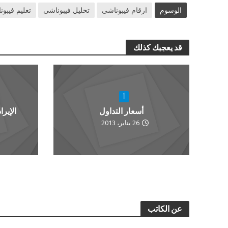
الوسوم
ارقام فيبوناشى
تحليل فيبوناشى
تعليم فيبو
قد يعجبك كذلك
أ
أسعار التداول
الإير
26 يناير، 2013
عن الكاتب