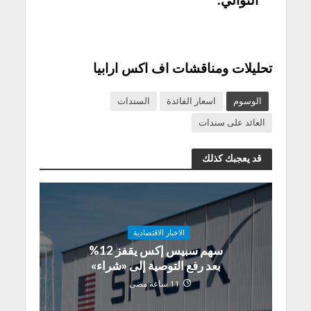
التوالي.
تحليلات ومناقشات اف اكس ارابيا
الوسوم
اسعار الفائدة
السندات
العائد على سندات
قد يعجبك كذلك
الاخبار الاقتصادية
سهم سبيس إكس يقفز 12%
بعد رفع التوصية إلى «شراء»
11 ساعة مضى