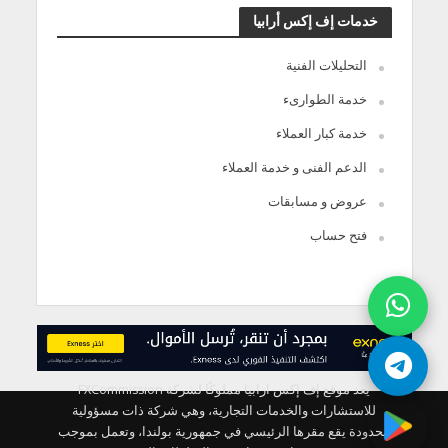
خدمات إف إكس أرابيا
التحليلات الفنية
خدمة الطوارىء
خدمة كبار العملاء
الدعم الفنى و خدمة العملاء
عروض و مسابقات
فتح حساب
يعد موقع إف إكس ارابيا مملوكًا لشركة FXCommission
للاستشارات والخدمات التجارية، وهي شركة ذات مسؤولية
محدودة يقع مقرها الرئيسي في جمهورية بولندا، وتعمل بموجب