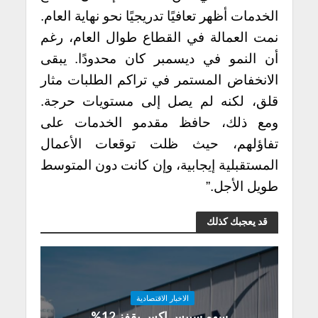
الخدمات أظهر تعافيًا تدريجيًا نحو نهاية العام.
نمت العمالة في القطاع طوال العام، رغم
أن النمو في ديسمبر كان محدودًا. يبقى
الانخفاض المستمر في تراكم الطلبات مثار
قلق، لكنه لم يصل إلى مستويات حرجة.
ومع ذلك، حافظ مقدمو الخدمات على
تفاؤلهم، حيث ظلت توقعات الأعمال
المستقبلية إيجابية، وإن كانت دون المتوسط
​​طويل الأجل.”
قد يعجبك كذلك
الاخبار الاقتصادية
سهم سبيس إكس يقفز 12%