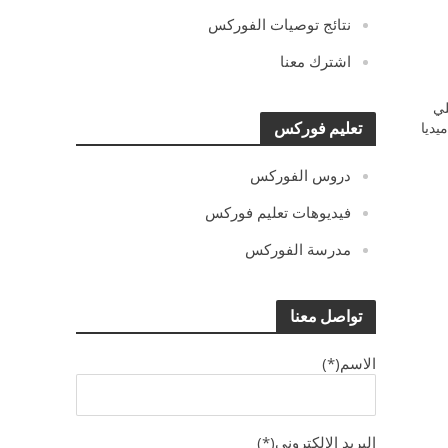
نتائج توصيات الفوركس
اشترك معنا
ي
يديا
تعليم فوركس
دروس الفوركس
فيديوهات تعليم فوركس
مدرسة الفوركس
تواصل معنا
الاسم(*)
البريد الالكترونى(*)