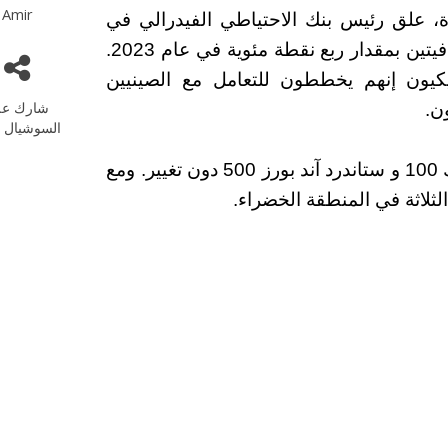
Amir
ئدة، علق رئيس بنك الاحتياطي الفيدرالي في
سانت لويس جيمس بولارد بأنه يتوقع زيادتين إضافيتين بمقدار ربع نقطة مئوية في عام 2023.
يكيون إنهم يخططون للتعامل مع الصينيين
شارك عل
ن.
السوشيال م
عند جرس الافتتاح، ظل كل من داو جونز وناسداك 100 و ستاندرد آند بورز 500 دون تغيير. ومع
لاثة في المنطقة الخضراء.