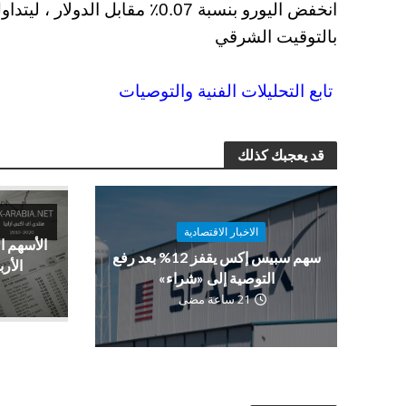
بالتوقيت الشرقي
تابع التحليلات الفنية والتوصيات
قد يعجبك كذلك
الاخبار الاقتصادية
الأسهم ا
سهم سبيس إكس يقفز 12% بعد رفع
الأرب
التوصية إلى «شراء»
21 ساعة مضى