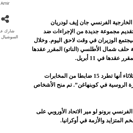
Amir
ر الخارجية الفرنسي جان إيف لودريان
شارك عل
ية تقديم مجموعة جديدة من الإجراءات ضد
السوشيال م
جتمع الوزيران في وقت لاحق اليوم. وخلال
ة حلف شمال الأطلسي (الناتو) المقرر عقدها
سبق وأن ذكرت وزارة الخارجية الدنماركية يوم الثلاثاء أنها تطرد 15 ضابطا من المخابرات
 الروسية في كوبنهاغن”. تم منح الأشخاص
لفرنسي برونو لو مير الاتحاد الأوروبي على
 المتزايد والأزمة في أوكرانيا.