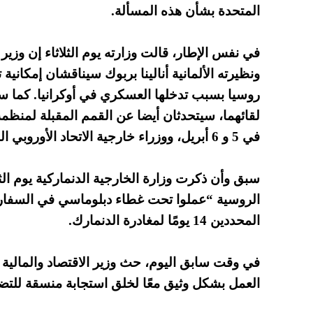
المتحدة بشأن هذه المسألة.
في نفس الإطار، قالت وزارته يوم الثلاثاء إن وزي
ونظيرته الألمانية أنالينا بربوك سيناقشان إمكان
روسيا بسبب تدخلها العسكري في أوكرانيا. كما
سي
لقائهما، سيتحدثان أيضا عن القمم المقبلة لمنظم
في 5 و 6 أبريل، ووزراء خارجية الاتحاد الأوروبي المقرر عقدها في 11 أبريل.
الروسية “عملوا تحت غطاء دبلوماسي في السفارة
المحددين 14 يومًا لمغادرة الدنمارك.
في وقت سابق اليوم، حث وزير الاقتصاد والمالية ا
العمل بشكل وثيق معًا لخلق استجابة منسقة للتضخم