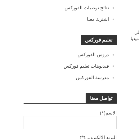
نتائج توصيات الفوركس
اشترك معنا
ي
يديا
تعليم فوركس
دروس الفوركس
فيديوهات تعليم فوركس
مدرسة الفوركس
تواصل معنا
الاسم(*)
البريد الالكترونى(*)