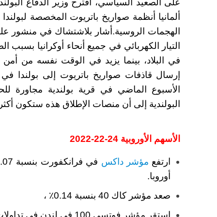
على الصعيد السياسي، اقترح وزير الدفاع البولن
ألمانيا أنظمة صواريخ باتريوت المخصصة لبولندا إل
الهجمات الروسية.
أشار بلاشتشاك في منشور على 
التيار الكهربائي في جميع أنحاء أوكرانيا بسبب 
في البلاد، بينما يزيد في الوقت نفسه من أمن 
إرسال قاذفات صواريخ باتريوت إلى بولندا ف
الأسبوع الماضي في قرية بولندية مجاورة للحد
البولندية إلى أن منصات الإطلاق هذه ستكون أكثر م
الأسهم الأوروبية 24-22-2022
ارتفع
مؤشر داكس
أوروبا.
صعد مؤشر كاك 40 بنسبة 0.14٪ ،
استقر مؤشر فوتسي 100 في لندن في تداولات متباينة.