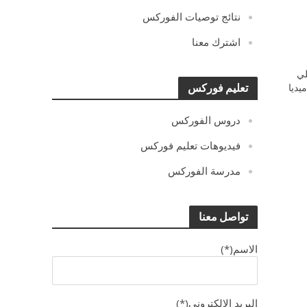
نتائج توصيات الفوركس
اشترك معنا
ي
يديا
تعليم فوركس
دروس الفوركس
فيديوهات تعليم فوركس
مدرسة الفوركس
تواصل معنا
الاسم(*)
البريد الالكترونى(*)