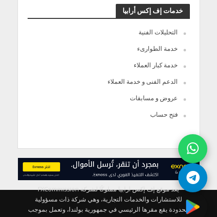
خدمات إف إكس أرابيا
التحليلات الفنية
خدمة الطوارىء
خدمة كبار العملاء
الدعم الفنى و خدمة العملاء
عروض و مسابقات
فتح حساب
يعد موقع إف إكس ارابيا مملوكًا لشركة FXCommission
للاستشارات والخدمات التجارية، وهي شركة ذات مسؤولية
محدودة يقع مقرها الرئيسي في جمهورية بولندا، وتعمل بموجب