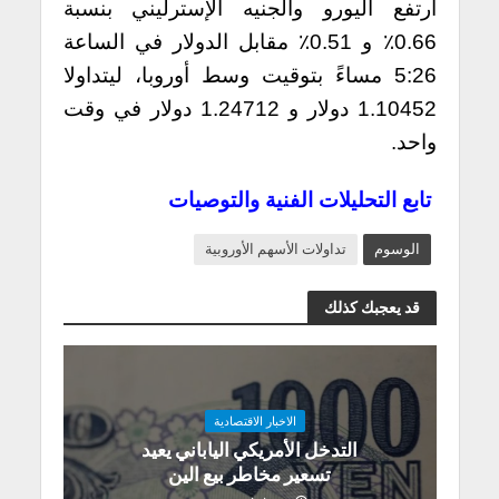
ارتفع اليورو والجنيه الإسترليني بنسبة
0.66٪ و 0.51٪ مقابل الدولار في الساعة
5:26 مساءً بتوقيت وسط أوروبا، ليتداولا
1.10452 دولار و 1.24712 دولار في وقت
واحد.
تابع التحليلات الفنية والتوصيات
الوسوم
تداولات الأسهم الأوروبية
قد يعجبك كذلك
الاخبار الاقتصادية
التدخل الأمريكي الياباني يعيد
تسعير مخاطر بيع الين