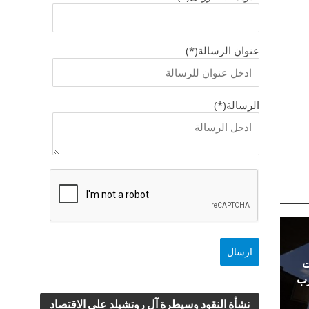
عنوان الرسالة(*)
الرسالة(*)
ت
رب
نشأة النقود وسيطرة آل روتشيلد علي الاقتصاد