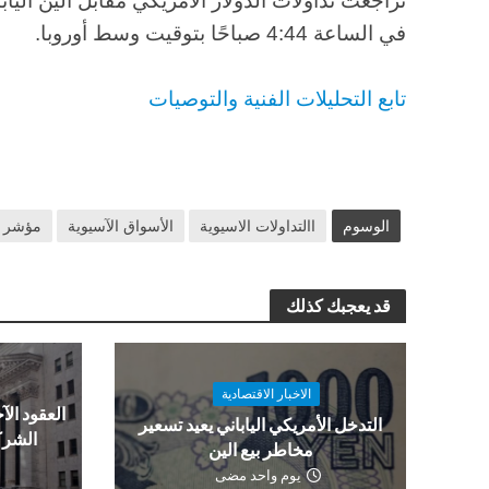
في الساعة 4:44 صباحًا بتوقيت وسط أوروبا.
تابع التحليلات الفنية والتوصيات
الوسوم
االتداولات الاسيوية
الأسواق الآسيوية
مؤشر ه
قد يعجبك كذلك
الاخبار الاقتصادية
العقود الآج
التدخل الأمريكي الياباني يعيد تسعير
الشرك
مخاطر بيع الين
يوم واحد مضى