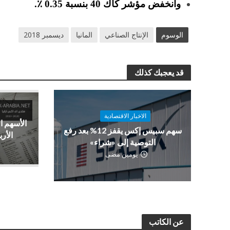
وانخفض مؤشر كاك 40 بنسبة 0.35 ٪.
الوسوم
الإنتاج الصناعي
المانيا
ديسمبر 2018
قد يعجبك كذلك
الاخبار الاقتصادية
الأسهم ا
سهم سبيس إكس يقفز 12% بعد رفع
الأرب
التوصية إلى «شراء»
يومين مضى
عن الكاتب