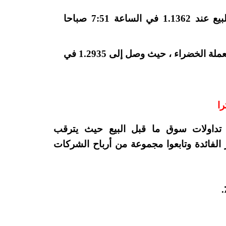
انخفض اليورو بنسبة 0.06 ٪ مقابل الدولار للبيع عند 1.1362 في الساعة 7:51 صباحا
في حين تداول الباوند بشكل مسطح مقارنة بالعملة الخضراء ، حيث وصل إلى 1.2935 في
را
تداولات سوق ما قبل البيع حيث يترقب
ك إنجلترا (BOE) بشأن سعر الفائدة وتابعوا مجموعة من أرباح الشركات