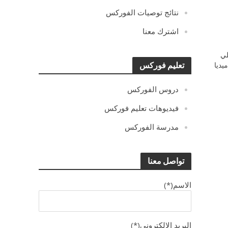
نتائج توصيات الفوركس
اشترك معنا
ي
يديا
تعليم فوركس
دروس الفوركس
فيديوهات تعليم فوركس
مدرسة الفوركس
تواصل معنا
الاسم(*)
البريد الالكترونى(*)