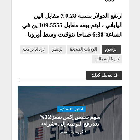
ارتفع الدولار بنسبة 0.28 ٪ مقابل الين
الياباني ، ليتم بيعه مقابل 109.5555 ين في
الساعة 6:38 صباحا بتوقيت وسط أوروبا.
الوسوم
الولايات المتحدة
بومبيو
دونالد ترامب
كوريا الشمالية
قد يعجبك كذلك
الاخبار الاقتصادية
سهم سبيس إكس يقفز 12%
بعد رفع التوصية إلى «شراء»
يوم واحد مضى