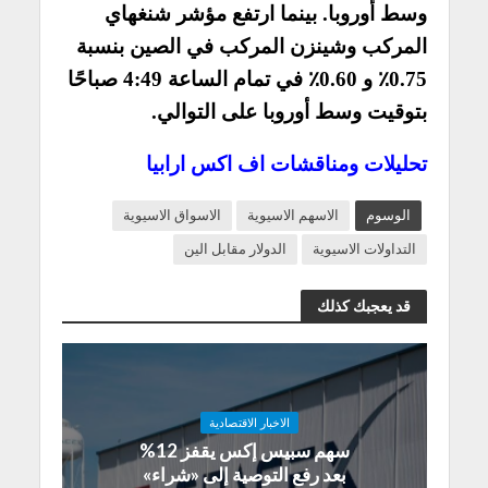
وسط أوروبا. بينما ارتفع مؤشر شنغهاي
المركب وشينزن المركب في الصين بنسبة
0.75٪ و 0.60٪ في تمام الساعة 4:49 صباحًا
بتوقيت وسط أوروبا على التوالي.
تحليلات ومناقشات اف اكس ارابيا
الوسوم
الاسهم الاسيوية
الاسواق الاسيوية
التداولات الاسيوية
الدولار مقابل الين
قد يعجبك كذلك
الاخبار الاقتصادية
سهم سبيس إكس يقفز 12%
بعد رفع التوصية إلى «شراء»