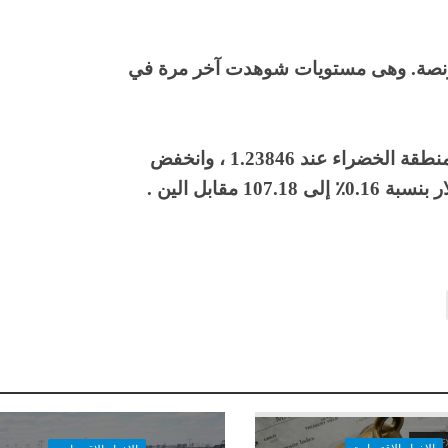
ديوم 2.81٪ إلى 1،043 دولار للأونصة. وهى مستويات شوهدت آخر مرة في
كان اليورويتداول على ارتفاع بنسبة 0.12٪ في المنطقة الخضراء عند 1.23846 ، وانخفض