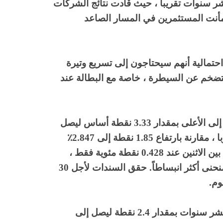
 عشر سنوات تقريباً ، حيث قأدت نتائج الشركات
مأنت المستثمرين في المسار الصاعد
حتمالية أنهم سيحتاجون إلى تسريع وتيرة
لتضخم عن السيطرة ، خاصة مع البطالة عند
تراجعت الأوراق المالية الحكومية ، مما دفع العائد إلى الأعلى بمقدار 3.33 نقطة أساس ليصل
إلى 2.4273٪ في الساعة 5:38 بتوقيت وسط أوروبا ، مقارنة بارتفاع 1.85 نقطة إلى 2.847٪
لسندات الخزانة لأجل عشر سنوات. انتهى الفارق بين الاثنين عند 0.428 نقطة مئوية فقط ،
وهو أدنى مستوى له منذ عام 2007 حيث أصبح المنحنى أكثر انبساطاً. حقق السندات لأجل 30
ارتفع العائد على سندات الخزانة الأمريكية لأجل عشر سنوات بمقدار 2.4 نقطة ليصل إلى