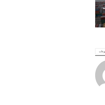
ل
وعات