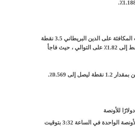
على الجانب الاخر من المحيط وانخفضت العائدات المكافئة على الدين البريطاني 3.5 نقطة
إلى 0.85٪ ، 1.9 إلى 1.417٪ ، وزادت 0.2 نقطة فقط إلى 1.82٪ على التوالي ، حيث فاجأ
ل إلى 0.569٪.
ارتفعت الفضة بنسبة 2.37٪ إلى 17.18 دولارًا للأونصة الواحدة في الساعة 3:32 بتوقيت