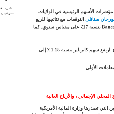
شارك عل
 – دفع المستثمرون مؤشرات الأسهم الرئيسية في الولايات
السوشيال م
رجان ستانلي
التوقعات مع نتائجها للربع
الأول ، بينما قفزت أرباح الاسهم الأمريكية من Bancorp بنسبة 17٪ على مقياس سنوي. كما
0.13٪ على جرس الإفتتاح. ارتفع سهم كاتربلير بنسبة 1.18 ٪ إلى
المحلي الإجمالي ، والأرباح العالية
 التي تصدرها وزارة المالية الأمريكية