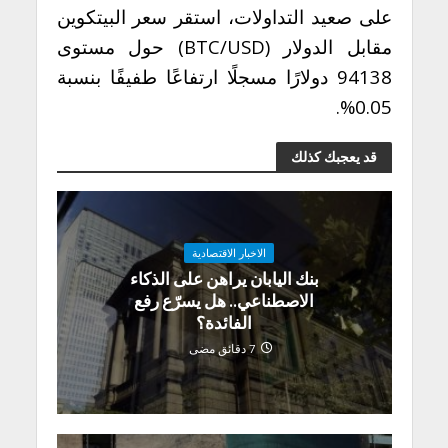
على صعيد التداولات، استقر سعر البيتكوين
مقابل الدولار (BTC/USD) حول مستوى
94138 دولارًا مسجلًا ارتفاعًا طفيفًا بنسبة
0.05%.
قد يعجبك كذلك
الاخبار الاقتصادية
بنك اليابان يراهن على الذكاء
الاصطناعي.. هل يسرّع رفع
الفائدة؟
7 دقائق مضى