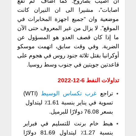
أن أصيب بصاروخ. كما
اضاف “لم تقع
اصابات”، مشيرا الى ان النيران كانت
موضعية وان “جميع اجهزة المخابرات في
الموقع”. لا يزال من غير المعروف حتى الآن
ما إذا كان قصف العدو هو المسؤول عن
الضربة.
وفي وقت سابق، اتهمت موسكو
أوكرانيا بقتل ثلاثة جنود روس في هجوم على
قاعدتين جويتين في جنوب وسط روسيا.
تداولات النفط 6-12-2022
تراجع
غرب تكساس الوسيط
(WTI)
تسوية في يناير بنسبة 1.61٪ ليتداول
بسعر 76.08 دولارًا للبرميل.
هبط خام برنت للتسليم في فبراير
بنسبة 1.27٪ ليتداول 81.69 دولارًا