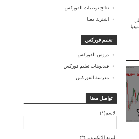
نتائج توصيات الفوركس
اشترك معنا
ي
يديا
تعليم فوركس
دروس الفوركس
فيديوهات تعليم فوركس
مدرسة الفوركس
تواصل معنا
الاسم(*)
البريد الالكترونى(*)