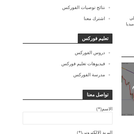
نتائج توصيات الفوركس
ي
اشترك معنا
يديا
تعليم فوركس
دروس الفوركس
فيديوهات تعليم فوركس
مدرسة الفوركس
تواصل معنا
الاسم(*)
البريد الالكترونى(*)