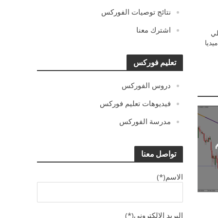
نتائج توصيات الفوركس
اشترك معنا
ي
يديا
تعليم فوركس
دروس الفوركس
فيديوهات تعليم فوركس
مدرسة الفوركس
تواصل معنا
الاسم(*)
البريد الالكترونى(*)