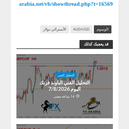
arabia.net/vb/showthread.php?t=16569
الوسوم
AUD/USD
الأسترالي دولار
قد يعجبك كذلك
التحليل الفنى
التحليل الفني الباوند فرنك
اليوم 7/8/2026
14 ساعة مضى