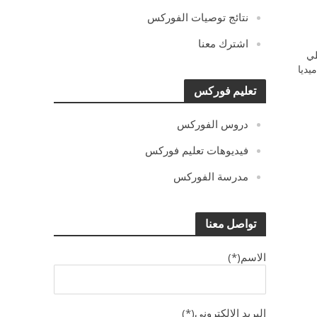
نتائج توصيات الفوركس
اشترك معنا
ي
يديا
تعليم فوركس
دروس الفوركس
فيديوهات تعليم فوركس
مدرسة الفوركس
تواصل معنا
الاسم(*)
البريد الالكترونى(*)