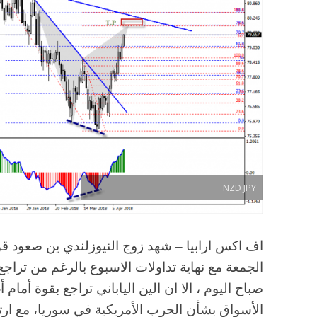
NZD JPY
اف اكس ارابيا – شهد زوج النيوزلندي ين صعود قوي
الجمعة مع نهاية تداولات الاسبوع بالرغم من تراجع
صباح اليوم ، الا ان الين الياباني تراجع بقوة أم
الأسواق بشأن الحرب الأمريكية في سوريا، مع ارت