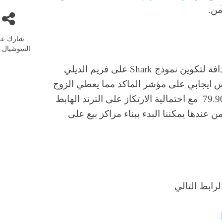
من.
شارك عل
السوشيال م
يسير زوج النيوزلندي ين بخطى ثابتة نحو أهدافة لتكوين نموذج Shark على فريم الديلي
جنس ايجابي على مؤشر الماكد مما يعطي الزوج
ايجابية للوصول الى هدفنا النهائي عند مستويات 79.90 مع احتمالية الارتكاز على الترند الهابط
 بالقرب من مستويات 80.30 والتي من عندها يمكننا البدء ببناء مراكز بيع على
رابط التالي