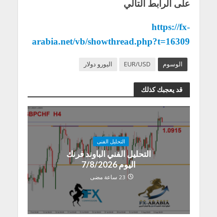
على الرابط التالي
https://fx-
arabia.net/vb/showthread.php?t=16309
الوسوم
EUR/USD
اليورو دولار
قد يعجبك كذلك
التحليل الفنى
التحليل الفني الباوند فرنك
اليوم 7/8/2026
23 ساعة مضى