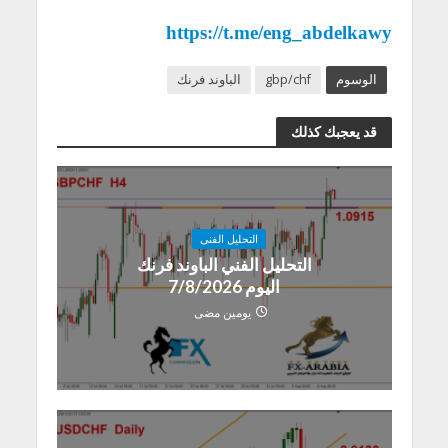
https://t.me/eng_abdelkawy
الوسوم
gbp/chf
الباوند فرنك
قد يعجبك كذلك
التحليل الفنى
التحليل الفني الباوند فرنك
اليوم 7/8/2026
يومين مضى