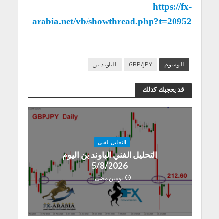
https://fx-
arabia.net/vb/showthread.php?t=20952
الوسوم
GBP/JPY
الباوند ين
قد يعجبك كذلك
التحليل الفنى
التحليل الفني الباوند ين اليوم
5/8/2026
يومين مضى