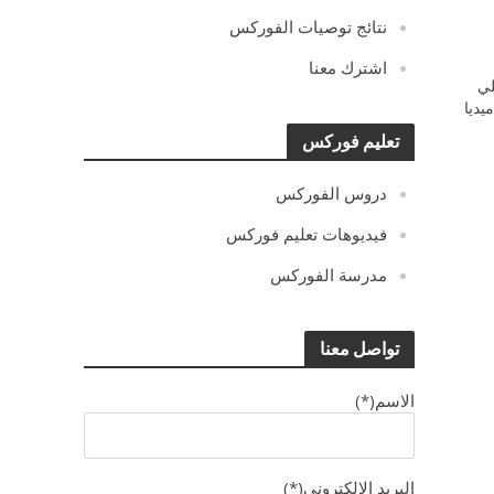
نتائج توصيات الفوركس
اشترك معنا
ي
يديا
تعليم فوركس
دروس الفوركس
فيديوهات تعليم فوركس
مدرسة الفوركس
تواصل معنا
الاسم(*)
البريد الالكترونى(*)