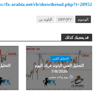
ps://fx-arabia.net/vb/showthread.php?t=20952
الوسوم
GBP/JPY
الباوند ين
قد يعجبك كذلك
التحليل الفنى
التحليل الفني الباوند فرنك اليوم
التحليل
7/8/2026
يوم واحد مضى