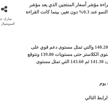
 قراءة مؤشر أسعار المنتجين الذي يعد مؤشر
مبدئي للضغوط التضخمية والتي أظهرت استقرار النمو عند 0.3% دون تغير، بينما كانت القراءة
شارك عل
السوشيال م
تراجع زوج الباوند ين بالقرب من مستويات 140.20 والتي تمثل مستوى دعم قوي على
الزوج حيث ان الزوج يتداول بالقرب منها ومن مستوى الكلاستر حتى مستويات 139.80 ونتوقع
ارتداد للزوج بالقرب من هذه المستويات لاستهداف 141.30 ثم 143.60 التي تمثل مستوى
رابط التالي