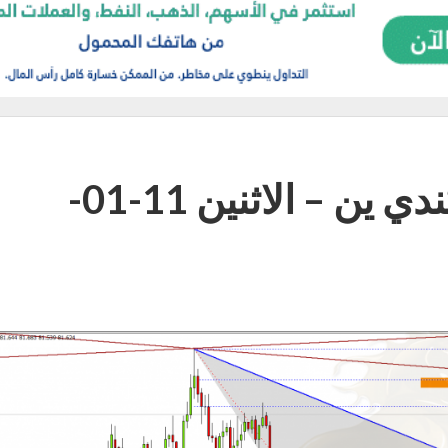
التحليل اليومي لزوج الكندي ين – الاثنين 11-01-