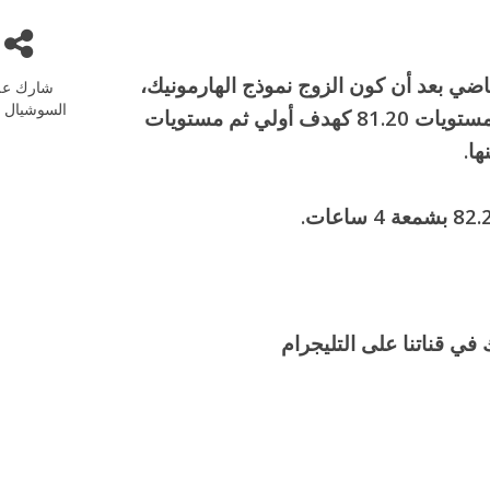
اضي بعد أن كون الزوج نموذج الهارمونيك،
شارك عل
السوشيال م
مرتداً من ترند هابط على الويكلي حيث نستهدف مستويات 81.20 كهدف أولي ثم مستويات
في قناتنا على التليجرام