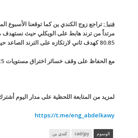
فنيا :
تراجع زوج الكندي ين كما توقعنا الأسبوع الم
80.85 كهدف ثاني لارتكازه على الترند الصاعد حينها.
مع الحفاظ على وقف خسائر اختراق مستويات 82.25 بشمعة 4 ساعات.
لمزيد من المتابعة اللحظية على مدار اليوم أشترك 
https://t.me/eng_abdelkawy
الوسوم
cad/jpy
كندي ين