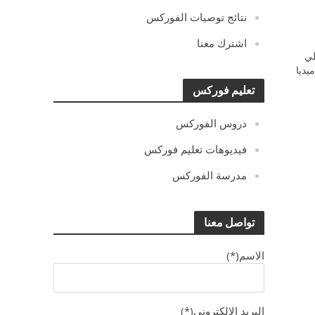
نتائج توصيات الفوركس
اشترك معنا
ي
يديا
تعليم فوركس
دروس الفوركس
فيديوهات تعليم فوركس
مدرسة الفوركس
تواصل معنا
الاسم(*)
البريد الالكترونى(*)