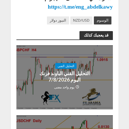
https://t.me/eng_abdelkawy
الوسوم
NZD/USD
النيوز دولار
قد يعجبك كذلك
التحليل الفنى
التحليل الفني الباوند فرنك
اليوم 7/8/2026
يوم واحد مضى