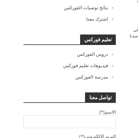
نتائج توصيات الفوركس
اشترك معنا
ي
يديا
تعليم فوركس
دروس الفوركس
فيديوهات تعليم فوركس
مدرسة الفوركس
تواصل معنا
الاسم(*)
البريد الالكترونى(*)