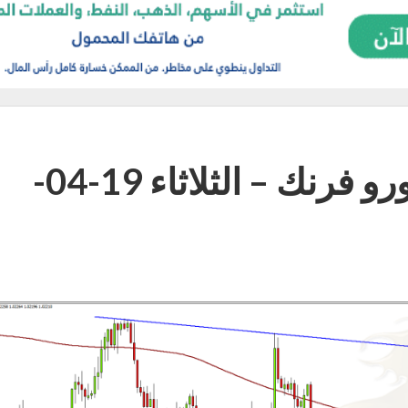
التحليل اليومي لزوج اليورو فرنك – الثلاثاء 19-04-