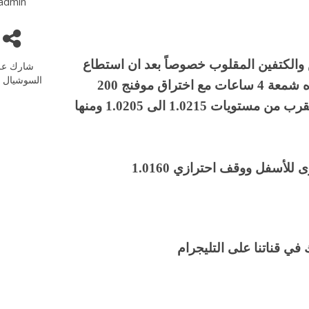
admin
 والكتفين المقلوب خصوصاً بعد ان استطاع
شارك عل
السوشيال م
الزوج اختراق مستويات العنق للنموذج واغلق أعلاه شمعة 4 ساعات مع اختراق موفنج 200
للأعلى، حيث نتوقع الان اعادة اختبار هذا العنق بالقرب من مستويات 1.0215 الى 1.0205 ومنها
أسفل ووقف احترازي 1.0160
في قناتنا على التليجرام