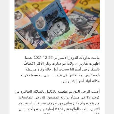
تباينت تداولات الدولار الاسترالي 27-12-2021 بعدما
اظهرت تقارير ان ولاية نيو ساوث ويلز الأكثر اكتظاظًا
بالسكان في أستراليا سجلت أول حالة وفاة مرتبطة
بأوميكرون يوم الاثنين في غرب سيدني ، حسبما ذكرت
وكالة أنباء أسوشيتد برس.
أصيب الرجل الذي تم تطعيمه بالكامل بالسلالة الطافرة من
كوفيد-19 في منشأة لرعاية المسنين. كان في الثمانينيات
من عمره ولم يكن يعاني من ظروف صحية أساسية. يوم
الاثنين، أبلغت الولاية عن 6324 إصابة جديدة وأكدت نقل