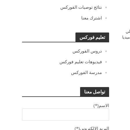
نتائج توصيات الفوركس
اشترك معنا
ي
يديا
تعليم فوركس
دروس الفوركس
فيديوهات تعليم فوركس
مدرسة الفوركس
تواصل معنا
الاسم(*)
البريد الالكترونى(*)