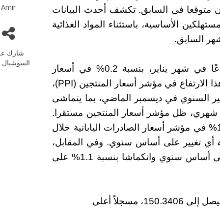
Amir
ان متوقعا في السابق. تكشف أحدث البيانات
هلكين الأساسية، باستثناء المواد الغذائية
شارك عل
السوشيال م
اما عن أخبار اليابان فقد شهدت اليابان ارتفاعًا في شهر يناير، بنسبة 0.2% في أسعار
المنتجين، وفقًا لما ذكره بنك اليابان يوم الثلاثاء. هذا الارتفاع في مؤشر أسعار المنتجين (PPI)،
لتغير السنوي في ديسمبر الماضي، بما يتماشى
شهري، ظل مؤشر أسعار المنتجين مستقرا.
سلط التقرير الضوء أيضًا على انخفاض بنسبة 1.1% في مؤشر أسعار الصادرات اليابانية خلال
ة أي تغيير على أساس سنوي. وفي المقابل،
سجلت أسعار الواردات انخفاضا بنسبة 8.8% على أساس سنوي وانكماشا بنسبة 1.1% على
ارتفع الدولار بنسبة 0.66٪ مقابل الين الياباني ليصل إلى 150.3406، مسجلاً أعلى