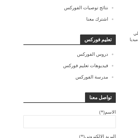
نتائج توصيات الفوركس
اشترك معنا
ي
يديا
تعليم فوركس
دروس الفوركس
فيديوهات تعليم فوركس
مدرسة الفوركس
تواصل معنا
الاسم(*)
البريد الالكترونى(*)