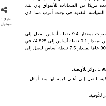
مت مزيدًا من الضمانات للأسواق بأن بنك
 السياسة النقدية في وقت أقرب مما كان
شارك عل
السوشيال م
انخفض العائد على سندات الخزانة لأجل 10 سنوات بمقدار 9.4 نقطة أساس ليصل إلى
4.443%. انخفض العائد على السندات لأجل عامين بمقدار 9.1 نقطة أساس إلى 4.825٪ في
نفس الوقت. انخفض العائد على السندات لمدة 30 عامًا بمقدار 7.5 نقطة أساس ليصل إلى
إلى 23.97 دولارًا للأوقية، لتصل إلى أعلى قيمة لها منذ أوائل