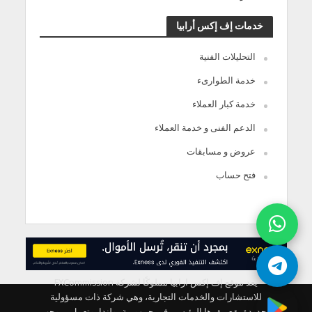
خدمات إف إكس أرابيا
التحليلات الفنية
خدمة الطوارىء
خدمة كبار العملاء
الدعم الفنى و خدمة العملاء
عروض و مسابقات
فتح حساب
يعد موقع إف إكس ارابيا مملوكًا لشركة FXCommission
للاستشارات والخدمات التجارية، وهي شركة ذات مسؤولية
محدودة يقع مقرها الرئيسي في جمهورية بولندا، وتعمل بموجب