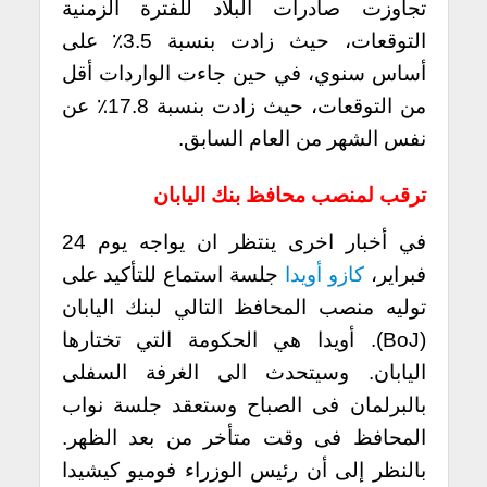
تجاوزت صادرات البلاد للفترة الزمنية
التوقعات، حيث زادت بنسبة 3.5٪ على
أساس سنوي، في حين جاءت الواردات أقل
من التوقعات، حيث زادت بنسبة 17.8٪ عن
نفس الشهر من العام السابق.
ترقب لمنصب محافظ بنك اليابان
في أخبار اخرى ينتظر ان يواجه يوم 24
فبراير،
كازو أويدا
جلسة استماع للتأكيد على
توليه منصب المحافظ التالي لبنك اليابان
(BoJ). أويدا هي الحكومة التي تختارها
اليابان. وسيتحدث الى الغرفة السفلى
بالبرلمان فى الصباح وستعقد جلسة نواب
المحافظ فى وقت متأخر من بعد الظهر.
بالنظر إلى أن رئيس الوزراء فوميو كيشيدا