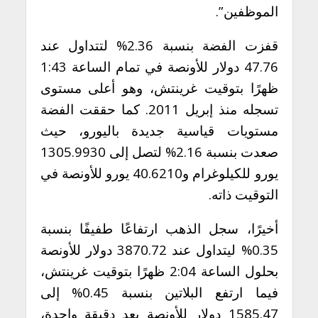
الموظفين”.
قفزت الفضة بنسبة 2.36% لتتداول عند
47.76 دولار للأونصة في تمام الساعة 1:43
ظهرًا بتوقيت غرينتش، وهو أعلى مستوى
تسجله منذ إبريل 2011. كما حققت الفضة
مستويات قياسية جديدة باليورو، حيث
صعدت بنسبة 2.16% لتصل إلى 1305.9930
يورو للكيلوغرام و40.6210 يورو للأونصة في
التوقيت ذاته.
أخيرًا، سجل الذهب ارتفاعًا طفيفًا بنسبة
0.35% ليتداول عند 3870.72 دولار للأونصة
بحلول الساعة 2:04 ظهرًا بتوقيت غرينتش،
فيما ارتفع البلاتين بنسبة 0.45% إلى
1585.47 دولار للأونصة بعد دقيقة واحدة،