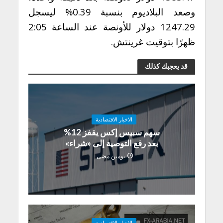
وصعد البلاديوم بنسبة 0.39% ليسجل
1247.29 دولار للأونصة عند الساعة 2:05
ظهرًا بتوقيت غرينتش.
قد يعجبك كذلك
الاخبار الاقتصادية
سهم سبيس إكس يقفز 12%
بعد رفع التوصية إلى «شراء»
يومين مضى