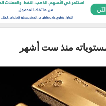
مستوياته منذ ست أشهر