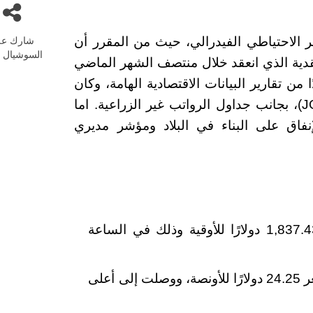
شارك عل
الاحتياطي الفيدرالي، حيث من المقرر أن
السوشيال م
دية الذي انعقد خلال منتصف الشهر الماضي
 من تقارير البيانات الاقتصادية الهامة، وكان
أبرزها مسح فرص العمل ودوران العمالة (JOLTS)، بجانب جداول الرواتب غير الزراعية. اما
نفاق على البناء في البلاد ومؤشر مديري
بنسبة 0.78٪ ليصل إلى 1,837.43 دولارًا للأوقية وذلك في الساعة
ارتفعت الفضة بنسبة 1.33٪، حيث تداولت بسعر 24.25 دولارًا للأونصة، ووصلت إلى أعلى