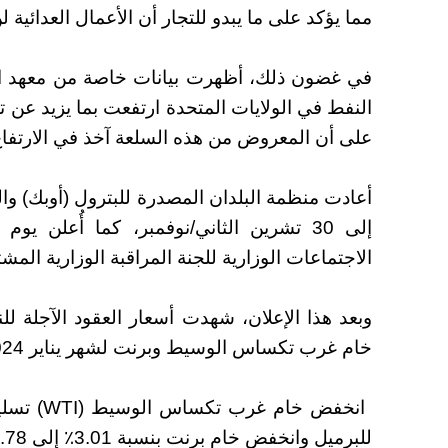
مما يؤكد على ما يبدو للتجار أن الأعمال العدائية 
النفط في الولايات المتحدة ارتفعت بما يزيد عن تس
على أن المعروض من هذه السلعة آخذ في الارتفاع
أعادت منظمة البلدان المصدرة للبترول (أوبك) وا
إلى 30 تشرين الثاني/نوفمبر، كما أُعلن ي
الاجتماعات الوزارية للجنة المراقبة الوزارية المشتركة وأو
وبعد هذا الإعلان، شهدت أسعار العقود الآجلة ل
خام غرب تكساس الوسيط وبرنت لشهر يناير 2024 بنسبة تزيد عن 4%.
للبرميل وانخفض خام برنت بنسبة 3.01٪ إلى 79.78 دولارًا للبرميل