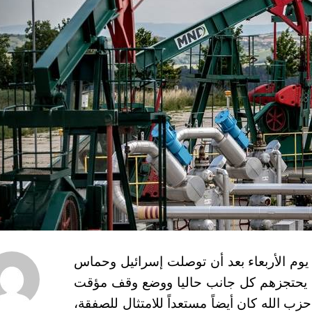
ت أسعار العقود الآجلة للنفط بأكثر من 3% يوم الأربعاء بعد أن توصلت إسرائيل وحماس
ين يحتجزهم كل جانب حاليا ووضع وقف مؤقت
حزب الله كان أيضاً مستعداً للامتثال للصفقة،