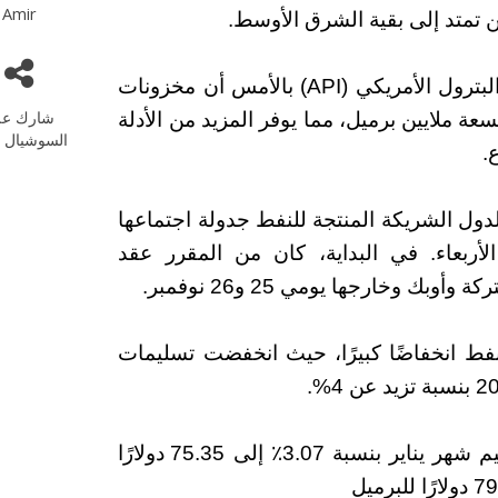
Amir
لن تمتد إلى بقية الشرق الأوسط.
في غضون ذلك، أظهرت بيانات خاصة من معهد البترول الأمريكي (API) بالأمس أن مخزونات
شارك عل
عة ملايين برميل، مما يوفر المزيد من الأدلة
السوشيال م
.
لدول الشريكة المنتجة للنفط جدولة اجتماعها
وم الأربعاء. في البداية، كان من المقرر عقد
بك وخارجها يومي 25 و26 نوفمبر.
لنفط انخفاضًا كبيرًا، حيث انخفضت تسليمات
انخفض خام غرب تكساس الوسيط (WTI) تسليم شهر يناير بنسبة 3.07٪ إلى 75.35 دولارًا