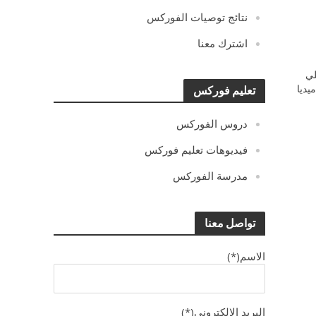
نتائج توصيات الفوركس
اشترك معنا
ي
يديا
تعليم فوركس
دروس الفوركس
فيديوهات تعليم فوركس
مدرسة الفوركس
تواصل معنا
الاسم(*)
البريد الالكترونى(*)