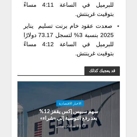
للبرميل في الساعة 4:11 مساءً
بتوقيت غرينتش.
صعدت عقود خام برنت تسليم يناير
2025 بنسبة 3% لتسجل 73.17 دولارًا
للبرميل في الساعة 4:12 مساءً
بتوقيت غرينتش.
قد يعجبك كذلك
الاخبار الاقتصادية
سهم سبيس إكس يقفز 12%
بعد رفع التوصية إلى «شراء»
10 ساعات مضى