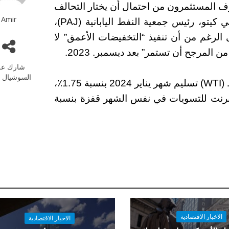
فمبر. توسعت مخاوف المستثمرون من احتمال أن يختار التحالف
Amir
خفضًا أكبر في إنتاج النفط الخام. صرح شونيتشي كيتو، رئيس جمعية النفط اليابانية (PAJ)،
رغم من أن تنفيذ “التخفيضات الأعمق” لا
من المرجح أن تستمر” بعد ديسمبر. 2023.
شارك عل
السوشيال م
ارتفعت العقود الآجلة لخام غرب تكساس الوسيط (WTI) تسليم شهر يناير 2024 بنسبة 1.75٪،
ا شهد خام برنت للتسويات في نفس الشهر قفزة بنسبة
الاخبار الاقتصادية
الاخبار الاقتصادية