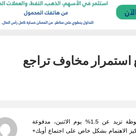
 استمرار مخاوف تراجع
شهدت أسعار العقود الآجلة للنفط زيادة ملحوظة تزيد عن 1.5% يوم الاثنين، مدفوعة
يز الاهتمام بشكل خاص على اجتماع أوبك+