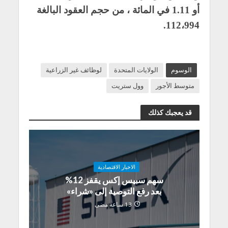
أو 1.11 في المائة ، من حجم العقود البالغة
112،994.
الوسوم
الولايات المتحدة
لوظائف غير الزراعية
متوسط الأجور
وول ستريت
قد يعجبك كذلك
الاخبار الاقتصادية
سهم سبيس إكس يقفز 12%
بعد رفع التوصية إلى «شراء»
13 ساعة مضى