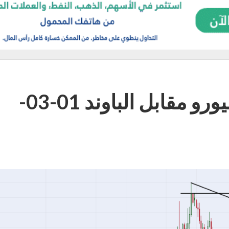
التحليل اليومي لــزوج اليورو مقابل الباوند 01-03-