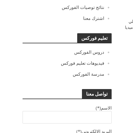
نتائج توصيات الفوركس
اشترك معنا
ي
يديا
تعليم فوركس
دروس الفوركس
فيديوهات تعليم فوركس
مدرسة الفوركس
تواصل معنا
الاسم(*)
البريد الالكترونى(*)